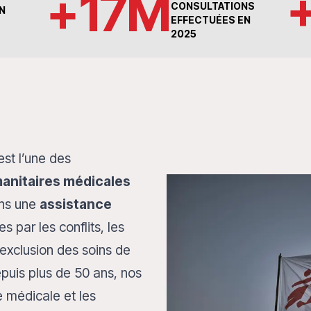
+
17
M
CONSULTATIONS
N
EFFECTUÉES EN
2025
st l’une des
manitaires médicales
ons une
assistance
 par les conflits, les
'exclusion des soins de
uis plus de 50 ans, nos
e médicale et les