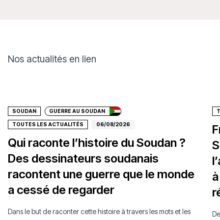
Nos actualités en lien
Faire un don
SOUDAN
GUERRE AU SOUDAN
TOUTES LES ACTUALITÉS
06/08/2026
F
Qui raconte l’histoire du Soudan ?
S
Des dessinateurs soudanais
l
racontent une guerre que le monde
à
a cessé de regarder
r
Dans le but de raconter cette histoire à travers les mots et les
De