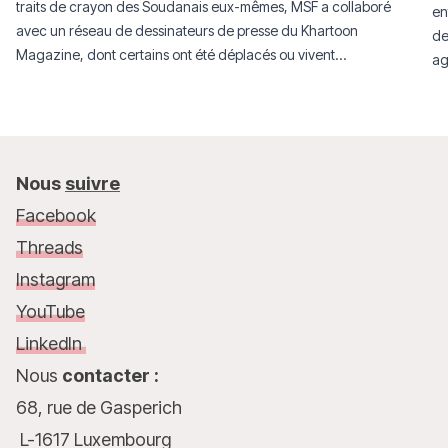
traits de crayon des Soudanais eux-mêmes, MSF a collaboré
en
avec un réseau de dessinateurs de presse du Khartoon
de
Magazine, dont certains ont été déplacés ou vivent
ag
aujourd’hui en exil.
Nous
suivre
Facebook
Threads
Instagram
YouTube
LinkedIn
Nous
contacter :
68, rue de Gasperich
L-1617 Luxembourg