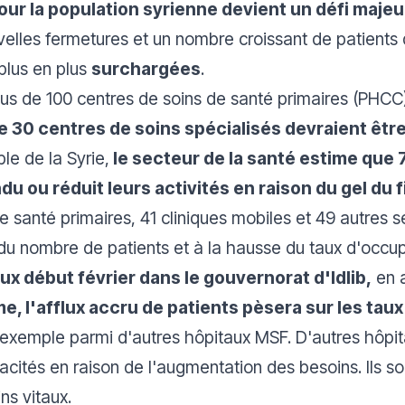
ur la population syrienne devient un défi majeu
lles fermetures et un nombre croissant de patients q
 plus en plus
surchargées
.
plus de 100 centres de soins de santé primaires (PHCC
e 30 centres de soins spécialisés devraient être à
e de la Syrie,
le secteur de la santé estime que 
ndu ou réduit leurs activités en raison du gel d
 santé primaires, 41 cliniques mobiles et 49 autres s
du nombre de patients et à la hausse du taux d'occup
ux début février dans le gouvernorat d'Idlib,
en a
e, l'afflux accru de patients pèsera sur les ta
 exemple parmi d'autres hôpitaux MSF. D'autres hôpit
ités en raison de l'augmentation des besoins. Ils son
ns vitaux.