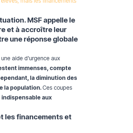
t élevés, mais les financements
ituation. MSF appelle le
 et à accroître leur
ttre une réponse globale
t une aide d'urgence aux
restent immenses, compte
ependant, la diminution des
 la population.
Ces coupes
se indispensable aux
et les financements et