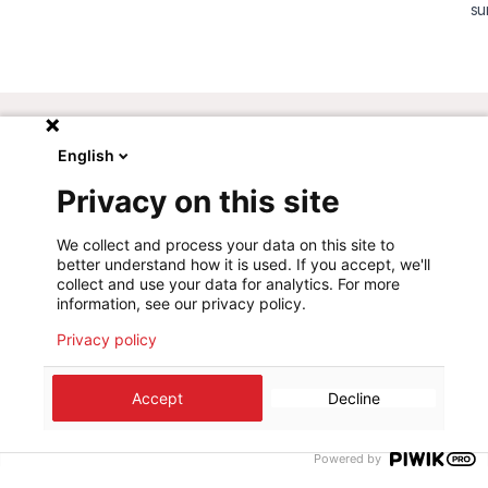
su
co
Nous
suivre
English
Facebook
Privacy on this site
Threads
We collect and process your data on this site to
Instagram
better understand how it is used. If you accept, we'll
YouTube
collect and use your data for analytics. For more
information, see our privacy policy.
LinkedIn
Privacy policy
Nous
contacter :
68, rue de Gasperich
Accept
Decline
L-1617 Luxembourg
Tél.: +352 33 25 15
Powered by