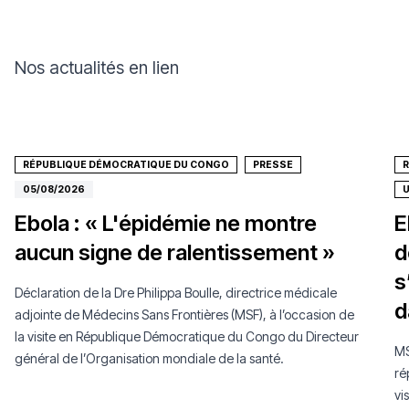
Nos actualités en lien
RÉPUBLIQUE DÉMOCRATIQUE DU CONGO
PRESSE
05/08/2026
Ebola : « L'épidémie ne montre
E
aucun signe de ralentissement »
d
s
Déclaration de la Dre Philippa Boulle, directrice médicale
d
adjointe de Médecins Sans Frontières (MSF), à l’occasion de
la visite en République Démocratique du Congo du Directeur
MS
général de l’Organisation mondiale de la santé.
ré
vi