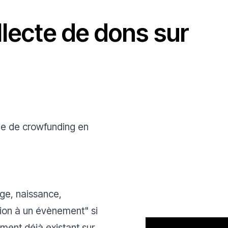
llecte de dons sur
me de crowfunding en
age, naissance,
tion à un évènement"
si
ment déjà existant sur