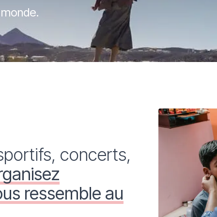
e monde.
sportifs, concerts,
rganisez
ous ressemble au