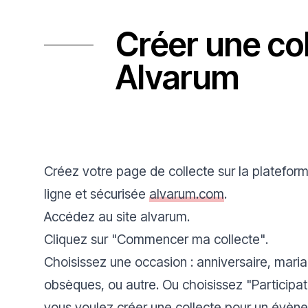
Créer une co
Alvarum
Créez votre page de collecte sur la platefor
ligne et sécurisée
alvarum.com
.
Accédez au site
alvarum
.
Cliquez sur
"Commencer ma collecte"
.
Choisissez une occasion : anniversaire, mari
obsèques, ou autre. Ou choisissez
"Participa
vous voulez créer une collecte pour un évène