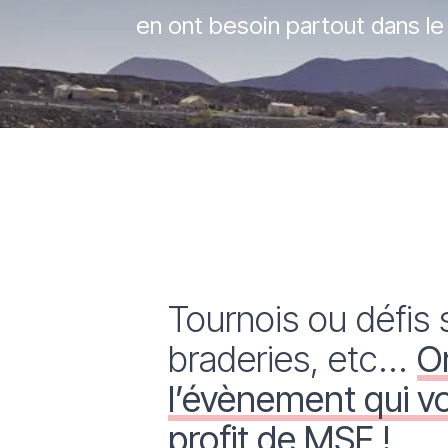
en ont besoin partout dans l
Tournois ou défis 
braderies, etc...
O
l’évènement qui v
profit de MSF !