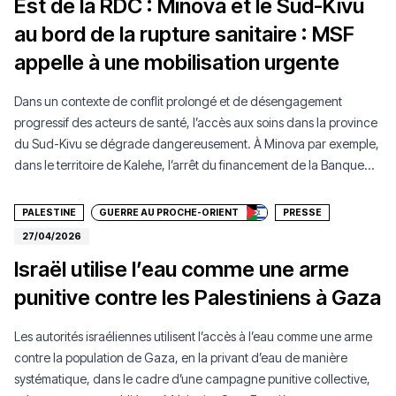
Est de la RDC : Minova et le Sud-Kivu
au bord de la rupture sanitaire : MSF
appelle à une mobilisation urgente
Dans un contexte de conflit prolongé et de désengagement
progressif des acteurs de santé, l’accès aux soins dans la province
du Sud-Kivu se dégrade dangereusement. À Minova par exemple,
Faire un don
dans le territoire de Kalehe, l’arrêt du financement de la Banque
Mondiale via le Programme Multisectoriel de Nutrition et de Santé
(PMNS) a eu des conséquences immédiates sur l’accès aux soins
PALESTINE
GUERRE AU PROCHE-ORIENT
PRESSE
vitaux, et notamment pour les femmes enceintes et les nouveau-
27/04/2026
nés.
Israël utilise l’eau comme une arme
punitive contre les Palestiniens à Gaza
Les autorités israéliennes utilisent l’accès à l’eau comme une arme
contre la population de Gaza, en la privant d’eau de manière
systématique, dans le cadre d’une campagne punitive collective,