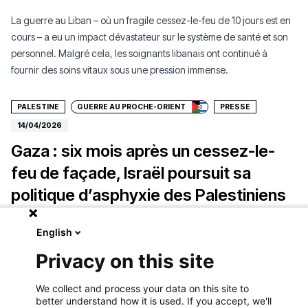
La guerre au Liban – où un fragile cessez-le-feu de 10 jours est en
cours – a eu un impact dévastateur sur le système de santé et son
personnel. Malgré cela, les soignants libanais ont continué à
Faire un don
fournir des soins vitaux sous une pression immense.
PALESTINE
GUERRE AU PROCHE-ORIENT
PRESSE
14/04/2026
Gaza : six mois après un cessez-le-
feu de façade, Israël poursuit sa
politique d’asphyxie des Palestiniens
Six mois après la mise en place d’un cessez-le-feu fragile, le
English
contrôle militaire sur la bande de Gaza ne cesse de s’étendre,
Privacy on this site
tandis que les Palestiniens subissent toujours des conditions de vie
Faire un don
désastreuses.
We collect and process your data on this site to
better understand how it is used. If you accept, we'll