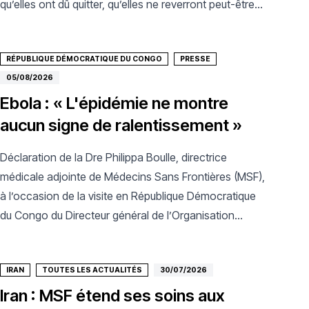
qu’elles ont dû quitter, qu’elles ne reverront peut-être
jamais.
RÉPUBLIQUE DÉMOCRATIQUE DU CONGO
PRESSE
05/08/2026
Ebola : « L'épidémie ne montre
aucun signe de ralentissement »
Déclaration de la Dre Philippa Boulle, directrice
médicale adjointe de Médecins Sans Frontières (MSF),
à l’occasion de la visite en République Démocratique
du Congo du Directeur général de l’Organisation
mondiale de la santé.
IRAN
TOUTES LES ACTUALITÉS
30/07/2026
Iran : MSF étend ses soins aux