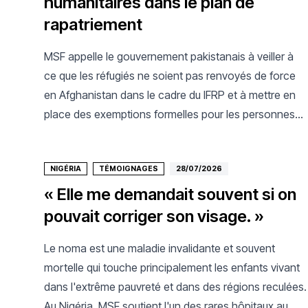
humanitaires dans le plan de
rapatriement
MSF appelle le gouvernement pakistanais à veiller à
ce que les réfugiés ne soient pas renvoyés de force
en Afghanistan dans le cadre du IFRP et à mettre en
place des exemptions formelles pour les personnes
ayant besoin d'une protection internationale
NIGÉRIA
TÉMOIGNAGES
28/07/2026
« Elle me demandait souvent si on
pouvait corriger son visage. »
Le noma est une maladie invalidante et souvent
mortelle qui touche principalement les enfants vivant
dans l'extrême pauvreté et dans des régions reculées.
Au Nigéria, MSF soutient l'un des rares hôpitaux au