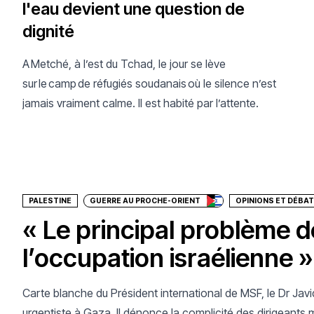
l'eau devient une question de
dignité
A Metché, à l’est du Tchad, le jour se lève
sur le camp de réfugiés soudanais où le silence n’est
jamais vraiment calme. Il est habité par l’attente.
Faire un don
PALESTINE
GUERRE AU PROCHE-ORIENT
OPINIONS ET DÉBA
« Le principal problème d
l’occupation israélienne »
Carte blanche du Président international de MSF, le Dr Ja
urgentiste à Gaza. Il dénonce la complicité des dirigeants