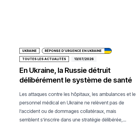
Faire un don
UKRAINE
RÉPONSE D'URGENCE EN UKRAINE
TOUTES LES ACTUALITÉS
13/07/2026
En Ukraine, la Russie détruit
délibérément le système de santé
Les attaques contre les hôpitaux, les ambulances et le
personnel médical en Ukraine ne relèvent pas de
l’accident ou de dommages collatéraux, mais
semblent s’inscrire dans une stratégie délibérée,
répétée et méthodique, selon le dernier rapport MSF.