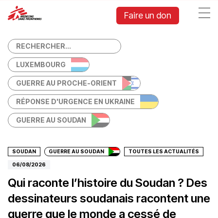
Association d'aide médicale humanitaire — Médecins Sans
Faire un don
LUXEMBOURG
GUERRE AU PROCHE-ORIENT
RÉPONSE D'URGENCE EN UKRAINE
Faire un don
GUERRE AU SOUDAN
SOUDAN
GUERRE AU SOUDAN
TOUTES LES ACTUALITÉS
06/08/2026
Qui raconte l’histoire du Soudan ? Des
dessinateurs soudanais racontent une
guerre que le monde a cessé de