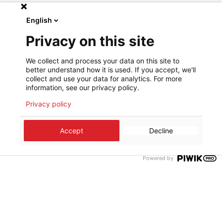
HAÏTI
TÉMOIGNAGES
27/05/2026
English
Haïti : quand l'insécurité sépare une
Privacy on this site
mère de son nouveau-né
We collect and process your data on this site to
better understand how it is used. If you accept, we'll
Depuis plus de deux semaines, l’escalade de la violence entre
collect and use your data for analytics. For more
groupes armés à Cité Soleil, un quartier de la capitale
information, see our privacy policy.
Port‑au‑Prince, a contraint plus de dix mille personnes à fuir leur
Privacy policy
Faire un don
domicile et a fortement affaibli les structures de santé.
Accept
Decline
UKRAINE
RÉPONSE D'URGENCE EN UKRAINE
TOUTES LES ACTUALITÉS
26/05/2026
Powered by
Une lueur d'espoir : alimenter les
soins face à la crise énergétique en
Ukraine