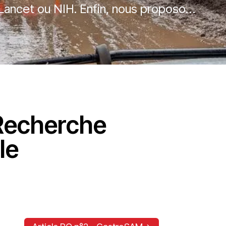
 Lancet ou NIH. Enfin, nous proposons
e des visites de projets menées par
Recherche
le