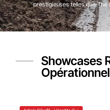
prestigieuses telles que The
des articles rédigés à la suit
nos membres LuxOR.
Showcases 
Opérationnel