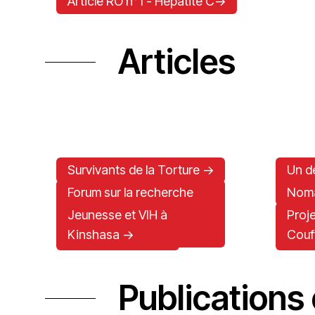
Article RO n°1 - Hépatite C->
Articles
Survivants de la Torture ->
Un d
mois
Forum sur la recherche
Noma
opérationnelle ->
Jeunesse et VIH à
Proj
Kinshasa ->
Couf
Fièvre de Lassa ->
Post
Publications 