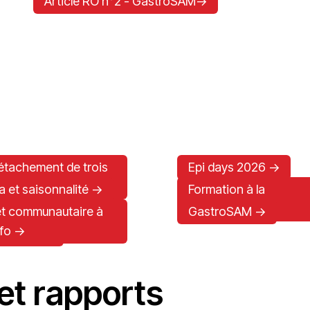
Article RO n°2 - GastroSAM->
étachement de trois
Epi days 2026 ->
 ->
 et saisonnalité ->
Formation à la
recherche ->
et communautaire à
GastroSAM ->
fo ->
 trauma->
et rapports