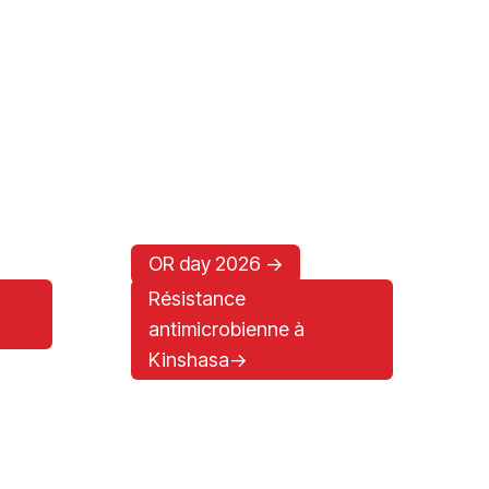
OR day 2026 ->
Résistance
antimicrobienne à
Santé des migrants ->
Kinshasa->