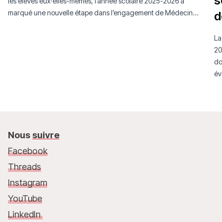
s
les élèves eux·elles-mêmes, l’année scolaire 2025-2026 a
marqué une nouvelle étape dans l’engagement de Médecins
d
Sans Frontières Luxembourg auprès de la jeunesse.
La
20
do
év
mo
Nous
suivre
Facebook
Threads
Instagram
YouTube
LinkedIn