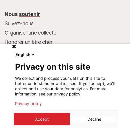
Nous
soutenir
Suivez-nous
Organiser une collecte
Honorer un être cher
Inscrire MSF dans votre testament
English
Entreprises et philanthropie
Privacy on this site
Faire un don
We collect and process your data on this site to
Coordonnées bancaires :
better understand how it is used. If you accept, we'll
LU75 1111 0000 4848 0000
collect and use your data for analytics. For more
information, see our privacy policy.
Comportement responsable
Privacy policy
©
2026
Médecins Sans Frontières Luxembourg
Accept
Decline
Mentions légales
Politique de confidentialité
Cookie preferences