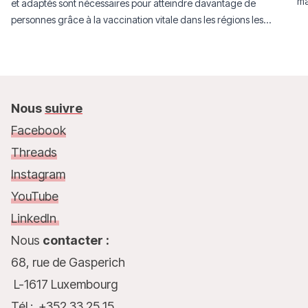
ma
et adaptés sont nécessaires pour atteindre davantage de
personnes grâce à la vaccination vitale dans les régions les
plus fragiles du monde.
Nous
suivre
Facebook
Threads
Instagram
YouTube
LinkedIn
Nous
contacter :
68, rue de Gasperich
L-1617 Luxembourg
Tél.: +352 33 25 15