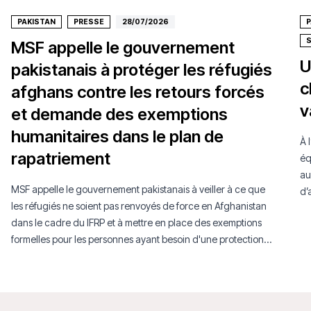
PAKISTAN
PRESSE
28/07/2026
P
MSF appelle le gouvernement
U
pakistanais à protéger les réfugiés
c
afghans contre les retours forcés
v
et demande des exemptions
humanitaires dans le plan de
À 
rapatriement
éq
au
MSF appelle le gouvernement pakistanais à veiller à ce que
d’
les réfugiés ne soient pas renvoyés de force en Afghanistan
an
dans le cadre du IFRP et à mettre en place des exemptions
da
formelles pour les personnes ayant besoin d'une protection
internationale