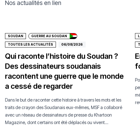
Nos actualités en lien
Faire un don
SOUDAN
GUERRE AU SOUDAN
L
TOUTES LES ACTUALITÉS
06/08/2026
T
Qui raconte l’histoire du Soudan ?
E
Des dessinateurs soudanais
f
racontent une guerre que le monde
Po
a cessé de regarder
pe
mé
Dans le but de raconter cette histoire à travers les mots et les
re
traits de crayon des Soudanais eux-mêmes, MSF a collaboré
avec un réseau de dessinateurs de presse du Khartoon
Magazine, dont certains ont été déplacés ou vivent
aujourd’hui en exil.