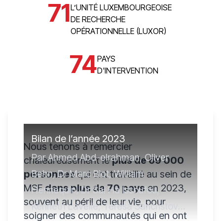
71
L’UNITÉ LUXEMBOURGEOISE
DE RECHERCHE
OPÉRATIONNELLE (LUXOR)
74
PAYS
D'INTERVENTION
Bilan de l’année 2023
Nous tenons à remercier
Par Ahmed Abd-elrahman, Oliver
chaleureusement le
plus de 69 000
Behn, Dr Marc Biot, William
personnes
qui ont travaillé au sein de
MSF
dans plus de 70 pays
en 2023,
Hennequin, Dr Sal Ha Issoufou,
souvent au péril de leur vie, pour
Kenneth Lavelle, Teresa Sancristoval
soigner des communautés qui en ont