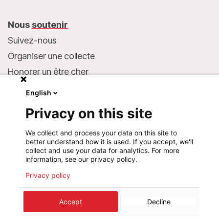
Nous
soutenir
Suivez-nous
Organiser une collecte
Honorer un être cher
Inscrire MSF dans votre testament
English
Entreprises et philanthropie
Privacy on this site
Faire un don
We collect and process your data on this site to
Coordonnées bancaires :
better understand how it is used. If you accept, we'll
LU75 1111 0000 4848 0000
collect and use your data for analytics. For more
information, see our privacy policy.
Comportement responsable
Privacy policy
©
2026
Médecins Sans Frontières Luxembourg
Accept
Decline
Mentions légales
Politique de confidentialité
Cookie preferences