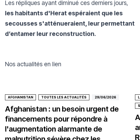
Les répliques ayant diminué ces derniers jours,
les habitants d'Herat espéraient que les
secousses s'atténueraient, leur permettant
d’entamer leur reconstruction.
Nos actualités en lien
AFGHANISTAN
TOUTES LES ACTUALITÉS
29/06/2026
Afghanistan : un besoin urgent de
A
financements pour répondre à
a
l'augmentation alarmante de
R
malnutrition sévère chez les