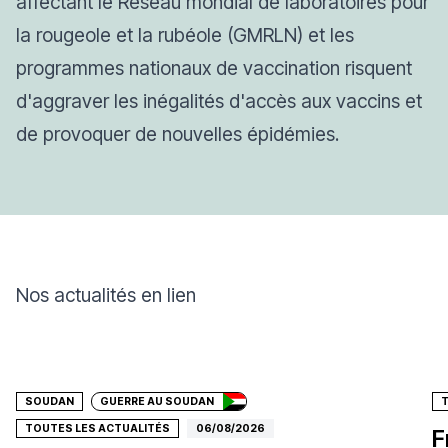
affectant le Réseau mondial de laboratoires pour
la rougeole et la rubéole (GMRLN) et les
programmes nationaux de vaccination risquent
d'aggraver les inégalités d'accès aux vaccins et
de provoquer de nouvelles épidémies.
Nos actualités en lien
Faire un don
SOUDAN
GUERRE AU SOUDAN
TOUTES LES ACTUALITÉS
06/08/2026
F