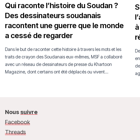
Qui raconte l’histoire du Soudan ?
S
Des dessinateurs soudanais
l
racontent une guerre que le monde
à
a cessé de regarder
r
Dans le but de raconter cette histoire à travers les mots et les
De
traits de crayon des Soudanais eux-mêmes, MSF a collaboré
en
avec un réseau de dessinateurs de presse du Khartoon
de
Magazine, dont certains ont été déplacés ou vivent
ag
aujourd’hui en exil.
Nous
suivre
Facebook
Threads