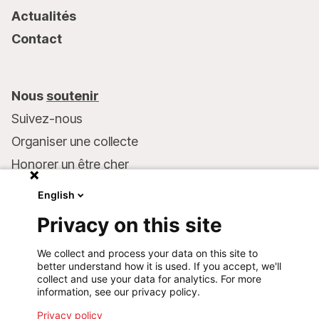
Actualités
Contact
Nous
soutenir
Suivez-nous
Organiser une collecte
Honorer un être cher
Inscrire MSF dans votre testament
English
Entreprises et philanthropie
Privacy on this site
Faire un don
We collect and process your data on this site to
Coordonnées bancaires :
better understand how it is used. If you accept, we'll
LU75 1111 0000 4848 0000
collect and use your data for analytics. For more
information, see our privacy policy.
Comportement responsable
Privacy policy