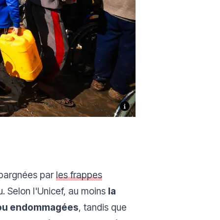
 épargnées par
les frappes
u. Selon l'Unicef, au moins
la
es ou endommagées
, tandis que