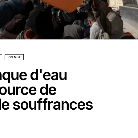
PRESSE
nque d'eau
source de
de souffrances