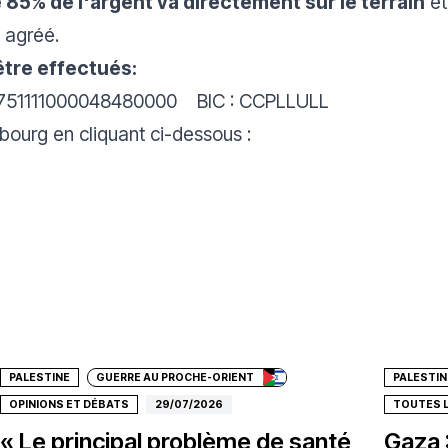
 85% de l'argent va directement sur le terrain
et
 agréé.
être effectués:
LU751111000048480000 BIC : CCPLLULL
bourg en cliquant ci-dessous :
Faire un don
Fair
PALESTINE
GUERRE AU PROCHE-ORIENT
PALESTIN
OPINIONS ET DÉBATS
29/07/2026
TOUTES 
« Le principal problème de santé
Gaza 