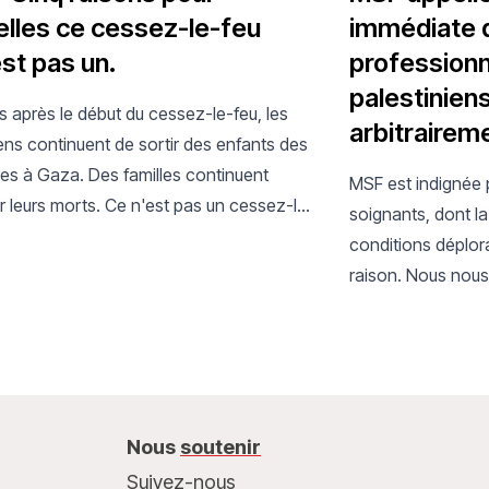
elles ce cessez-le-feu
immédiate d
est pas un.
professionn
palestinien
s après le début du cessez-le-feu, les
arbitraireme
ens continuent de sortir des enfants des
s à Gaza. Des familles continuent
MSF est indignée p
r leurs morts. Ce n'est pas un cessez-le-
soignants, dont l
st la même violence structurelle sous un
conditions déplora
m.
raison. Nous nous
internationaux en 
immédiate.
Nous
soutenir
Suivez-nous