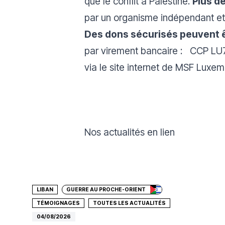
que le conflit à Palestine.
Plus de
par un organisme indépendant et
Des dons sécurisés peuvent 
par virement bancaire : CCP 
via le site internet de MSF Luxem
Nos actualités en lien
Faire un don
LIBAN
GUERRE AU PROCHE-ORIENT
TÉMOIGNAGES
TOUTES LES ACTUALITÉS
04/08/2026