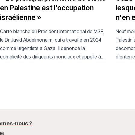
en Palestine est l’occupation
lesqu
israélienne »
n'en 
Carte blanche du Président international de MSF,
Neuf moi
le Dr Javid Abdelmoneim, qui a travaillé en 2024
Palestini
comme urgentiste à Gaza. Il dénonce la
décombre
complicité des dirigeants mondiaux et appelle à
d'enterre
un changement radical de cap.
feu : c'e
autre no
mes-nous ?
ue