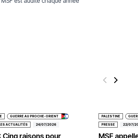
 MSF est audité chaque année
e un don
Faire un don
E
GUERRE AU PROCHE-ORIENT
PALESTINE
GUER
LES ACTUALITÉS
24/07/2026
PRESSE
22/07/2
: Cinq raisons pour
MSF appelle 