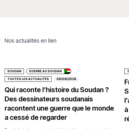
Nos actualités en lien
Faire un don
SOUDAN
GUERRE AU SOUDAN
TOUTES LES ACTUALITÉS
06/08/2026
F
Qui raconte l’histoire du Soudan ?
S
Des dessinateurs soudanais
l
racontent une guerre que le monde
à
a cessé de regarder
r