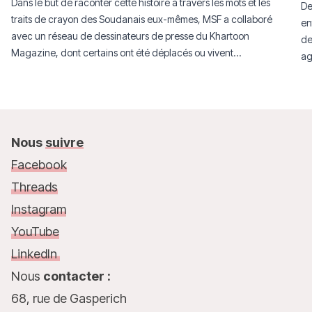
Dans le but de raconter cette histoire à travers les mots et les
De
traits de crayon des Soudanais eux-mêmes, MSF a collaboré
en
avec un réseau de dessinateurs de presse du Khartoon
de
Magazine, dont certains ont été déplacés ou vivent
ag
aujourd’hui en exil.
Nous
suivre
Facebook
Threads
Instagram
YouTube
LinkedIn
Nous
contacter :
68, rue de Gasperich