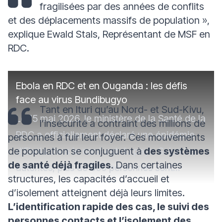
fragilisées par des années de conflits
et des déplacements massifs de population »
,
explique Ewald Stals, Représentant de MSF en
RDC.
Ebola en RDC et en Ouganda : les défis
face au virus Bundibugyo
Tant en Ituri qu’au Nord- et Sud-Kivu,
Le 15 mai 2026, le ministère de la Santé de la
l’insécurité a contraint des millions de
RDC a officiellement déclaré une épidémie
personnes à fuir leur foyer. Ces mouvements
de population se conjuguent à
d’Ebola dans le nord-est du pays. Selon les
des systèmes
de santé déjà fragiles
. Dans certaines
autorités, plus de 500 personnes sont
structures, les capacités d’accueil et
suspectées d'être porteuses de la maladie,
d’isolement atteignent déjà leurs limites.
qui a déjà causé plus de 130 décès.
L’identification rapide des cas, le suivi des
personnes contacts et l’isolement des