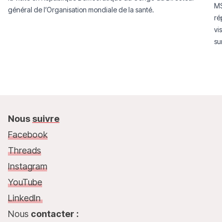
MS
général de l’Organisation mondiale de la santé.
ré
vi
su
co
Nous
suivre
Facebook
Threads
Instagram
YouTube
LinkedIn
Nous
contacter :