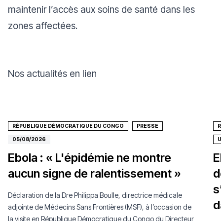
maintenir l’accès aux soins de santé dans les
zones affectées.
Nos actualités en lien
RÉPUBLIQUE DÉMOCRATIQUE DU CONGO
PRESSE
05/08/2026
Ebola : « L'épidémie ne montre
E
aucun signe de ralentissement »
d
s
Déclaration de la Dre Philippa Boulle, directrice médicale
d
adjointe de Médecins Sans Frontières (MSF), à l’occasion de
la visite en République Démocratique du Congo du Directeur