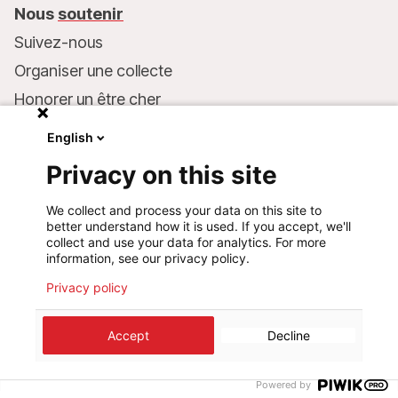
Nous
soutenir
Suivez-nous
Organiser une collecte
Honorer un être cher
Inscrire MSF dans votre testament
English
Entreprises et philanthropie
Privacy on this site
Faire un don
We collect and process your data on this site to
Coordonnées bancaires :
better understand how it is used. If you accept, we'll
LU75 1111 0000 4848 0000
collect and use your data for analytics. For more
information, see our privacy policy.
Comportement responsable
Privacy policy
Accept
Decline
©
2026
Médecins Sans Frontières Luxembourg
Mentions légales
Politique de confidentialité
Cookie preferences
Design+Digital :
Bunker Palace
Powered by