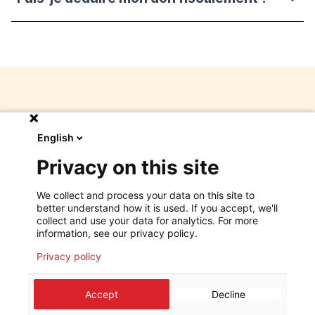
D'autres questions ?
English
Notre service donateurs est à votre
Privacy on this site
disposition pour répondre à toutes vos
questions.
We collect and process your data on this site to
better understand how it is used. If you accept, we'll
N'hésitez pas à
nous contacter par téléphone
au
collect and use your data for analytics. For more
information, see our privacy policy.
:
33.25.15-311
.
Privacy policy
Accept
Decline
©
2026
Médecins Sans Frontières Luxembourg