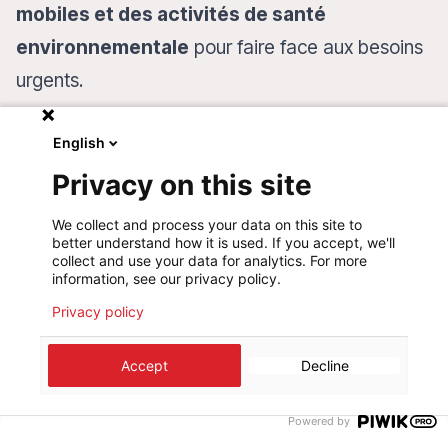
mobiles et des activités de santé
environnementale
pour faire face aux besoins
urgents.
English
Privacy on this site
We collect and process your data on this site to
Des équipes dévouées, comme celles
better understand how it is used. If you accept, we'll
collect and use your data for analytics. For more
dirigées par Roland, travaillent sans
information, see our privacy policy.
relâche pour fournir des soins au cœur de
Privacy policy
cette crise humanitaire croissante.
Je pars sur le terrain
Accept
Decline
Powered by