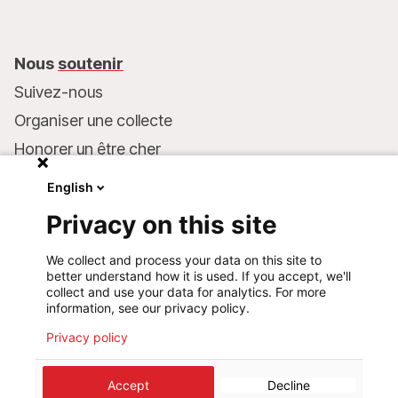
Nous
soutenir
Suivez-nous
Organiser une collecte
Honorer un être cher
Inscrire MSF dans votre testament
English
Entreprises et philanthropie
Privacy on this site
Faire un don
We collect and process your data on this site to
Coordonnées bancaires :
better understand how it is used. If you accept, we'll
LU75 1111 0000 4848 0000
collect and use your data for analytics. For more
information, see our privacy policy.
Comportement responsable
Privacy policy
©
2026
Médecins Sans Frontières Luxembourg
Accept
Decline