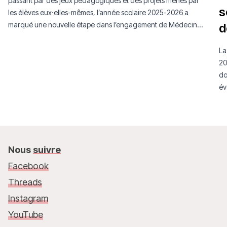
passant par des jeux pédagogiques et des projets menés par
s
les élèves eux·elles-mêmes, l’année scolaire 2025-2026 a
marqué une nouvelle étape dans l’engagement de Médecins
d
Sans Frontières Luxembourg auprès de la jeunesse.
La
20
do
év
mo
Nous
suivre
Facebook
Threads
Instagram
YouTube