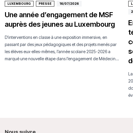
LUXEMBOURG
PRESSE
16/07/2026
2
Une année d’engagement de MSF
E
auprès des jeunes au Luxembourg
t
D’interventions en classe à une exposition immersive, en
c
passant par des jeux pédagogiques et des projets menés par
s
les élèves eux·elles-mêmes, l’année scolaire 2025-2026 a
marqué une nouvelle étape dans l’engagement de Médecins
d
Sans Frontières Luxembourg auprès de la jeunesse.
La
20
do
év
mo
Nous
suivre