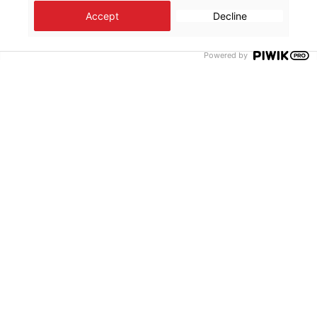
Accept
Decline
Powered by
17–29 MARS 2026
La Grande Expo - Visites guidées
pour les jeunes
Luxembourg – Neimënster
MSF invite les élèves et jeunes à vivre une
expérience unique du 17 au 29 mars 2026 : « La
Grande Expo », une expérience immersive pour
découvrir la réalité des interventions humanitaires