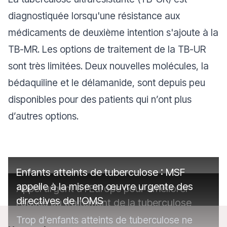
diagnostiquée lorsqu'une résistance aux
médicaments de deuxième intention s'ajoute à la
TB-MR. Les options de traitement de la TB-UR
sont très limitées. Deux nouvelles molécules, la
bédaquiline et le délamanide, sont depuis peu
disponibles pour des patients qui n’ont plus
d’autres options.
Enfants atteints de tuberculose : MSF
appelle à la mise en œuvre urgente des
Appel urgent à l'Europe pour améliorer
directives de l'OMS
l'accès au traitement de la tuberculose
Trop d'enfants atteints de tuberculose ne
Joanna Ladomirska, coordinatrice médicale