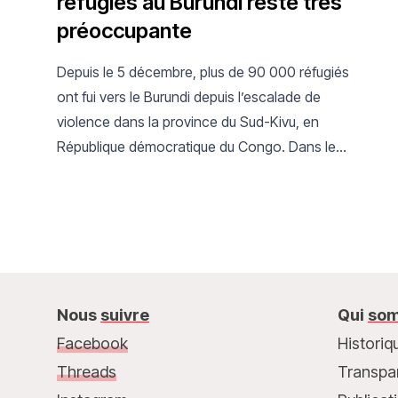
réfugiés au Burundi reste très
préoccupante
Depuis le 5 décembre, plus de 90 000 réfugiés
ont fui vers le Burundi depuis l’escalade de
violence dans la province du Sud-Kivu, en
République démocratique du Congo. Dans le
camp de Busuma, ils font face à une situation
humanitaire dramatique.
Nous
suivre
Qui
som
Facebook
Historiq
Threads
Transpa