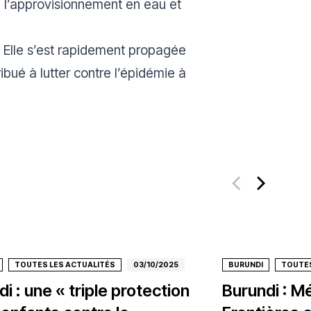
é l’approvisionnement en eau et
. Elle s’est rapidement propagée
ibué à lutter contre l’épidémie à
TOUTES LES ACTUALITÉS
03/10/2025
BURUNDI
TOUTES
i : une « triple protection
Burundi : M