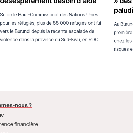
désespérément besoin d'aide
» des
palud
Selon le Haut-Commissariat des Nations Unies
pour les réfugiés, plus de 88 000 réfugiés ont fui
Au Burund
vers le Burundi depuis la récente escalade de
première 
violence dans la province du Sud-Kivu, en RDC.
chez les 
Les conditions de vie dans les camps sont très
risques e
difficiles.
approche 
mes-nous ?
ue
rence financière