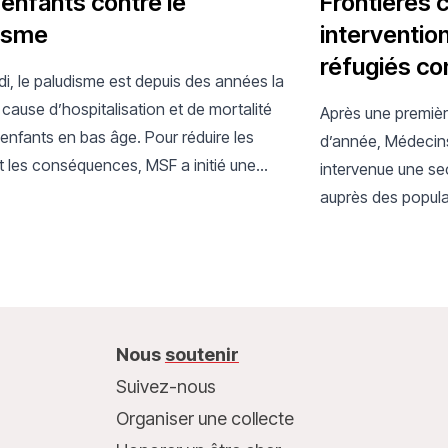
 enfants contre le
Frontières 
isme
interventio
réfugiés co
i, le paludisme est depuis des années la
cause d’hospitalisation et de mortalité
Après une premièr
enfants en bas âge. Pour réduire les
d’année, Médecins
t les conséquences, MSF a initié une
intervenue une se
innovante de « triple protection ».
auprès des popula
la prise en charg
prévenir sa propa
Nous
soutenir
Suivez-nous
Organiser une collecte