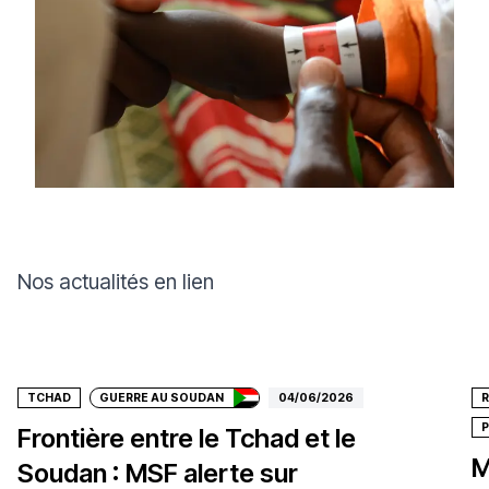
Nos actualités en lien
Faire un don
TCHAD
GUERRE AU SOUDAN
04/06/2026
Frontière entre le Tchad et le
M
Soudan : MSF alerte sur