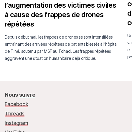
c
l’augmentation des victimes civiles
d
à cause des frappes de drones
c
répétées
Un
Depuis début mai, les frappes de drones se sont intensifiées,
va
entraînant des arrivées répétées de patients blessés à l’hôpital
et
de Tiné, soutenu par MSF au Tchad. Les frappes répétées
pe
aggravent une situation humanitaire déjà critique.
pl
Nous
suivre
Facebook
Threads
Instagram