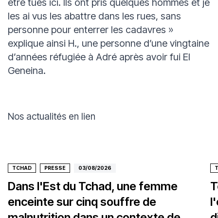
être tués ici. Ils ont pris quelques hommes et je
les ai vus les abattre dans les rues, sans
personne pour enterrer les cadavres
»
explique ainsi H., une personne d’une vingtaine
d’années réfugiée à Adré après avoir fui El
Geneina.
Nos actualités en lien
TCHAD
PRESSE
03/08/2026
Dans l'Est du Tchad, une femme
T
enceinte sur cinq souffre de
l
malnutrition dans un contexte de
d