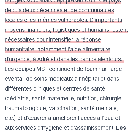
réfugiés soudanais déjà présents dans le pays
depuis deux décennies et de communautés
locales elles-mêmes vulnérables. D’importants
moyens financiers, logistiques et humains restent
nécessaires pour intensifier la réponse
humanitaire, notamment l’aide alimentaire
d’urgence, à Adré et dans les camps alentours.
Les équipes MSF continuent de fournir un large
éventail de soins médicaux à l’hôpital et dans
différentes cliniques et centres de santé
(pédiatrie, santé maternelle, nutrition, chirurgie
traumatologique, vaccination, santé mentale,
etc.) et d’œuvrer à améliorer l’accès à l’eau et
aux services d’hygiène et d’assainissement.
Les