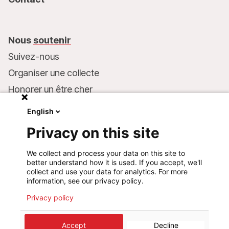
Nous
soutenir
Suivez-nous
Organiser une collecte
Honorer un être cher
Inscrire MSF dans votre testament
English
Entreprises et philanthropie
Privacy on this site
Faire un don
We collect and process your data on this site to
Coordonnées bancaires :
better understand how it is used. If you accept, we'll
LU75 1111 0000 4848 0000
collect and use your data for analytics. For more
information, see our privacy policy.
Comportement responsable
Privacy policy
©
2026
Médecins Sans Frontières Luxembourg
Accept
Decline