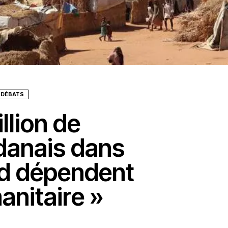
T DÉBATS
llion de
danais dans
ad dépendent
anitaire »