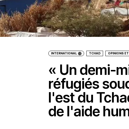
INTERNATIONAL
TCHAD
OPINIONS E
« Un demi-mi
réfugiés sou
l'est du Tch
de l'aide hum