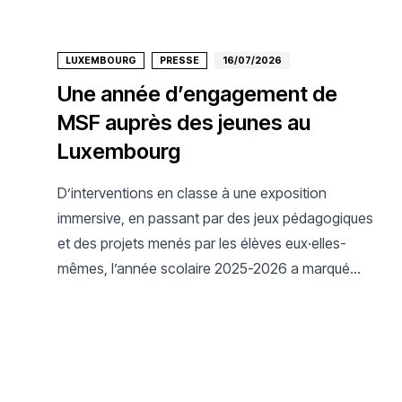
LUXEMBOURG
PRESSE
16/07/2026
Une année d’engagement de
MSF auprès des jeunes au
Luxembourg
D’interventions en classe à une exposition
immersive, en passant par des jeux pédagogiques
et des projets menés par les élèves eux·elles-
mêmes, l’année scolaire 2025-2026 a marqué
une nouvelle étape dans l’engagement de
Médecins Sans Frontières Luxembourg auprès de
la jeunesse.