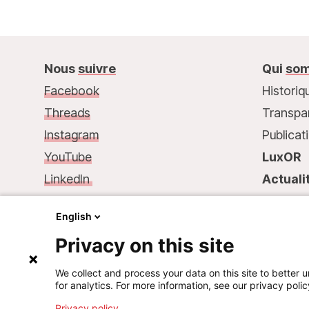
Nous
suivre
Qui
som
Facebook
Historiq
Threads
Transpa
Instagram
Publicat
YouTube
LuxOR
LinkedIn
Actuali
Nous
contacter :
Contac
English
68, rue de Gasperich
Privacy on this site
L-1617 Luxembourg
Tél.: +352 33 25 15
We collect and process your data on this site to better u
for analytics. For more information, see our privacy polic
Mail: info@msf.lu
Privacy policy