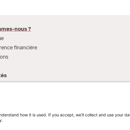
mes-nous ?
ue
rence financière
ions
tés
t
nderstand how it is used. If you accept, we'll collect and use your da
y.