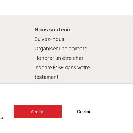
Nous
soutenir
Suivez-nous
Organiser une collecte
Honorer un être cher
Inscrire MSF dans votre
testament
Entreprises et philanthropie
Faire un don
Coordonnées bancaires :
Accept
Decline
LU75 1111 0000 4848 0000
ta
Comportement responsable