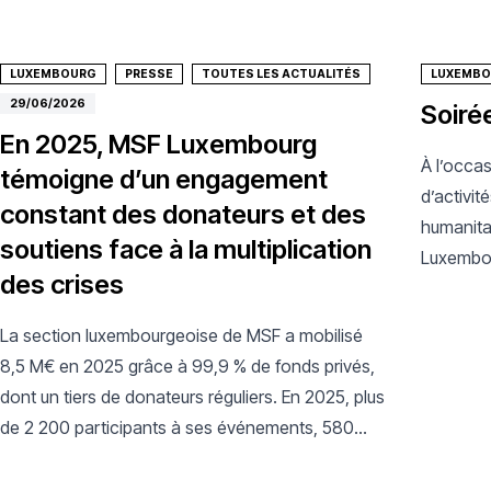
LUXEMBOURG
PRESSE
TOUTES LES ACTUALITÉS
LUXEMB
29/06/2026
Soiré
En 2025, MSF Luxembourg
À l’occa
témoigne d’un engagement
d’activi
constant des donateurs et des
humanita
soutiens face à la multiplication
Luxembou
des crises
exception
La section luxembourgeoise de MSF a mobilisé
8,5 M€ en 2025 grâce à 99,9 % de fonds privés,
dont un tiers de donateurs réguliers. En 2025, plus
de 2 200 participants à ses événements, 580
élèves sensibilisés et 5 000 personnes
mobilisées pour Gaza.