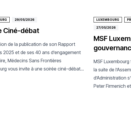
OURG
29/05/2026
LUXEMBOURG
P
27/05/2026
e Ciné-débat
MSF Luxemb
sion de la publication de son Rapport
gouvernan
tés 2025 et de ses 40 ans d’engagement
ire, Médecins Sans Frontières
MSF Luxembourg f
rg vous invite à une soirée ciné-débat
la suite de l’Asse
nelle le 30 juin au Ciné Utopia.
d’Administration s’
Peter Firmenich 
Evans.