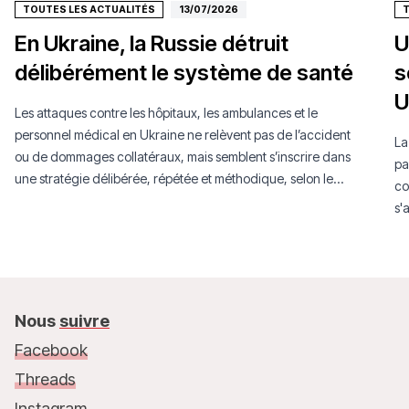
TOUTES LES ACTUALITÉS
13/07/2026
T
En Ukraine, la Russie détruit
U
délibérément le système de santé
s
U
Les attaques contre les hôpitaux, les ambulances et le
personnel médical en Ukraine ne relèvent pas de l’accident
La
ou de dommages collatéraux, mais semblent s’inscrire dans
pa
une stratégie délibérée, répétée et méthodique, selon le
co
dernier rapport MSF.
s'
su
Nous
suivre
Facebook
Threads
Instagram