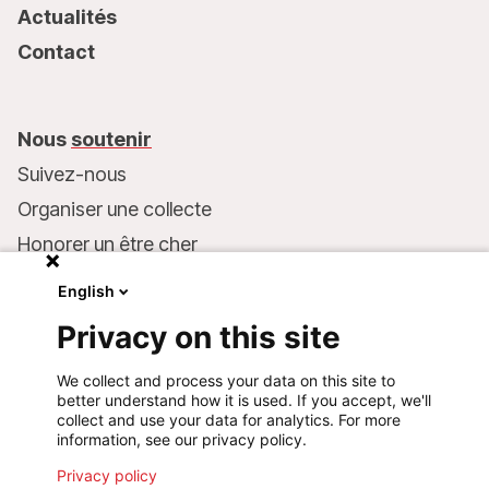
Actualités
Contact
Nous
soutenir
Suivez-nous
Organiser une collecte
Honorer un être cher
Inscrire MSF dans votre testament
English
Entreprises et philanthropie
Privacy on this site
Faire un don
We collect and process your data on this site to
Coordonnées bancaires :
better understand how it is used. If you accept, we'll
LU75 1111 0000 4848 0000
collect and use your data for analytics. For more
information, see our privacy policy.
Comportement responsable
Privacy policy