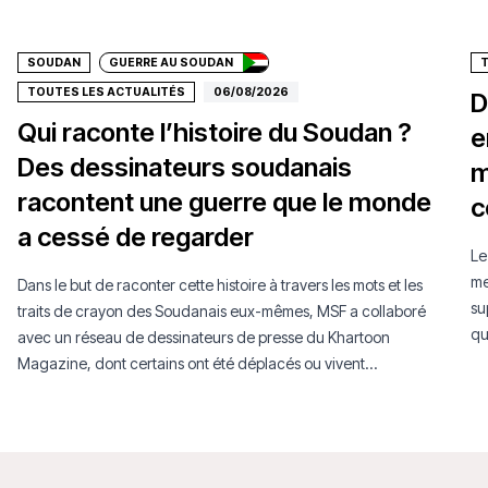
Faire un don
SOUDAN
GUERRE AU SOUDAN
TOUTES LES ACTUALITÉS
06/08/2026
D
Qui raconte l’histoire du Soudan ?
e
Des dessinateurs soudanais
m
racontent une guerre que le monde
c
a cessé de regarder
Le
me
Dans le but de raconter cette histoire à travers les mots et les
su
traits de crayon des Soudanais eux-mêmes, MSF a collaboré
qu
avec un réseau de dessinateurs de presse du Khartoon
Magazine, dont certains ont été déplacés ou vivent
aujourd’hui en exil.