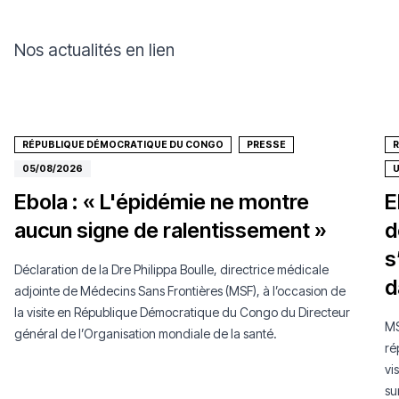
Nos actualités en lien
RÉPUBLIQUE DÉMOCRATIQUE DU CONGO
PRESSE
05/08/2026
Ebola : « L'épidémie ne montre
E
aucun signe de ralentissement »
d
s
Déclaration de la Dre Philippa Boulle, directrice médicale
d
adjointe de Médecins Sans Frontières (MSF), à l’occasion de
la visite en République Démocratique du Congo du Directeur
MS
général de l’Organisation mondiale de la santé.
ré
vi
su