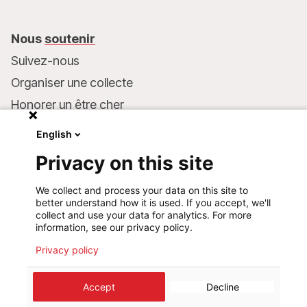
Nous
soutenir
Suivez-nous
Organiser une collecte
Honorer un être cher
Inscrire MSF dans votre testament
English
Entreprises et philanthropie
Privacy on this site
Faire un don
We collect and process your data on this site to
Coordonnées bancaires :
better understand how it is used. If you accept, we'll
LU75 1111 0000 4848 0000
collect and use your data for analytics. For more
information, see our privacy policy.
Comportement responsable
Privacy policy
Accept
Decline
©
2026
Médecins Sans Frontières Luxembourg
Mentions légales
Politique de confidentialité
Cookie preferences