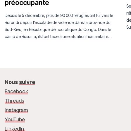
préoccupante
Se
ré
Depuis le 5 décembre, plus de 90 000 réfugiés ont fui vers le
de
Burundi depuis l’escalade de violence dans la province du
Su
Sud-Kivu, en République démocratique du Congo. Dans le
trè
camp de Busuma, ils font face à une situation humanitaire
dramatique.
Nous
suivre
Facebook
Threads
Instagram
YouTube
LinkedIn