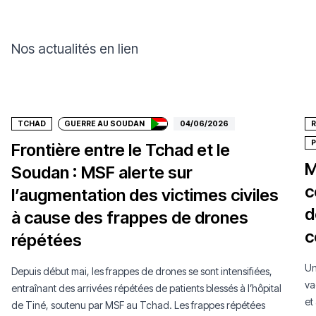
Nos actualités en lien
Faire un don
TCHAD
GUERRE AU SOUDAN
04/06/2026
Frontière entre le Tchad et le
M
Soudan : MSF alerte sur
c
l’augmentation des victimes civiles
d
à cause des frappes de drones
c
répétées
Un
Depuis début mai, les frappes de drones se sont intensifiées,
va
entraînant des arrivées répétées de patients blessés à l’hôpital
et
de Tiné, soutenu par MSF au Tchad. Les frappes répétées