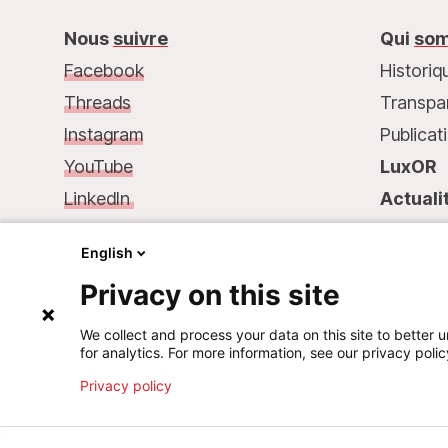
Nous
suivre
Qui
som
Facebook
Historiq
Threads
Transpa
Instagram
Publicat
YouTube
LuxOR
LinkedIn
Actuali
Nous
contacter :
Contac
English
68, rue de Gasperich
Privacy on this site
L-1617 Luxembourg
Tél.: +352 33 25 15
We collect and process your data on this site to better u
for analytics. For more information, see our privacy polic
Mail: info@msf.lu
Privacy policy
©
2026
Médecins Sans Frontières Luxembourg