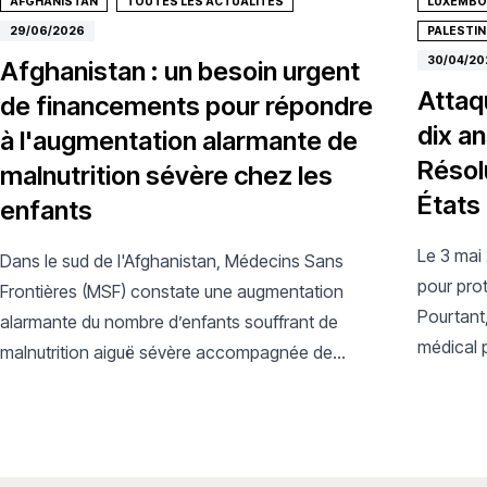
AFGHANISTAN
TOUTES LES ACTUALITÉS
LUXEMB
29/06/2026
PALESTIN
30/04/20
Afghanistan : un besoin urgent
Attaq
de financements pour répondre
dix an
à l'augmentation alarmante de
Résol
malnutrition sévère chez les
États
enfants
Le 3 mai 
Dans le sud de l'Afghanistan, Médecins Sans
pour prot
Frontières (MSF) constate une augmentation
Pourtant
alarmante du nombre d’enfants souffrant de
médical p
malnutrition aiguë sévère accompagnée de
lutter con
complications médicales qui nécessitent un
traitement vital.