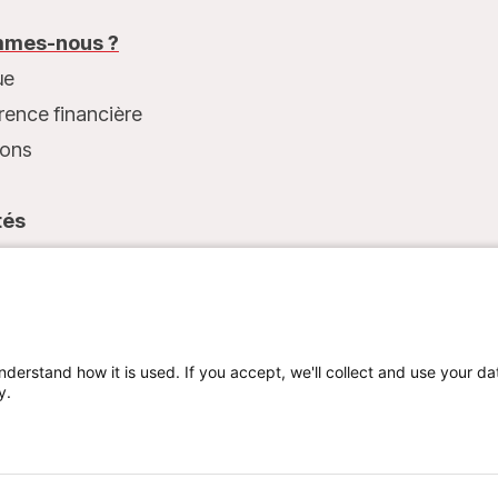
mes-nous ?
ue
rence financière
ions
tés
t
nderstand how it is used. If you accept, we'll collect and use your da
y.
Mentions légales
Politique de confidentialité
Cookie preferences