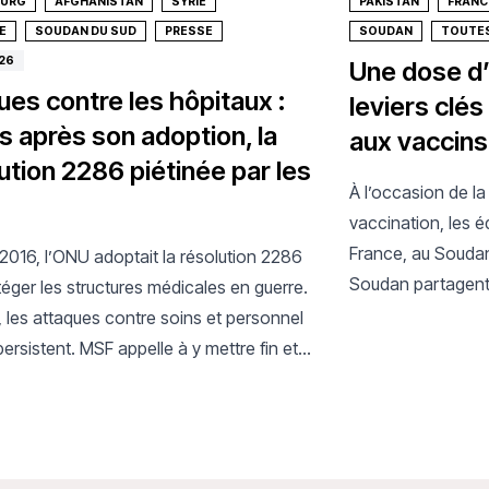
OURG
AFGHANISTAN
SYRIE
PAKISTAN
FRANC
E
SOUDAN DU SUD
PRESSE
SOUDAN
TOUTES
26
Une dose d’
ues contre les hôpitaux :
leviers clés
s après son adoption, la
aux vaccins
ution 2286 piétinée par les
À l’occasion de l
vaccination, les 
France, au Soudan
2016, l’ONU adoptait la résolution 2286
Soudan partagent
éger les structures médicales en guerre.
d’accès et d’innova
, les attaques contre soins et personnel
concrétisent dans 
ersistent. MSF appelle à y mettre fin et à
permettre aux vac
tre l’impunité.
personnes dans l