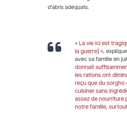
d’abris adéquats.
« La vie ici est trag
la guerre] »
, expliqu
avec sa famille en ju
donnait suffisammen
les rations ont dim
reçu que du sorgho et 
cuisiner sans ingréd
assez de nourriture 
notre famille, surtou