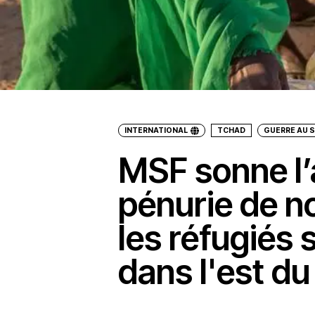
INTERNATIONAL
TCHAD
GUERRE AU 
MSF sonne l’a
pénurie de n
les réfugiés
dans l'est d