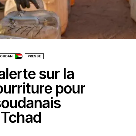
SOUDAN
PRESSE
lerte sur la
ourriture pour
 soudanais
u Tchad