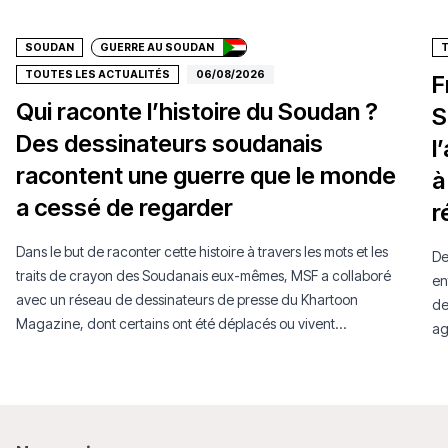
SOUDAN
GUERRE AU SOUDAN
TOUTES LES ACTUALITÉS
06/08/2026
F
Qui raconte l’histoire du Soudan ?
S
Des dessinateurs soudanais
l
racontent une guerre que le monde
à
a cessé de regarder
r
Dans le but de raconter cette histoire à travers les mots et les
De
traits de crayon des Soudanais eux-mêmes, MSF a collaboré
en
avec un réseau de dessinateurs de presse du Khartoon
de
Magazine, dont certains ont été déplacés ou vivent
ag
aujourd’hui en exil.