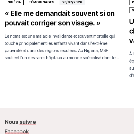
NIGÉRIA
TÉMOIGNAGES
28/07/2026
P
« Elle me demandait souvent si on
U
pouvait corriger son visage. »
c
Le noma est une maladie invalidante et souvent mortelle qui
v
touche principalement les enfants vivant dans l'extrême
pauvreté et dans des régions reculées. Au Nigéria, MSF
À 
soutient l'un des rares hôpitaux au monde spécialisé dans le
éq
traitement du noma.
au
d’
an
da
Nous
suivre
Facebook