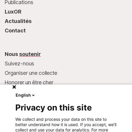
Publications
LuxOR
Actualités
Contact
Nous
soutenir
Suivez-nous
Organiser une collecte
Honorer un être cher
Inscrire MSF dans votre testament
English
Entreprises et philanthropie
Privacy on this site
Faire un don
We collect and process your data on this site to
Coordonnées bancaires :
better understand how it is used. If you accept, we'll
LU75 1111 0000 4848 0000
collect and use your data for analytics. For more