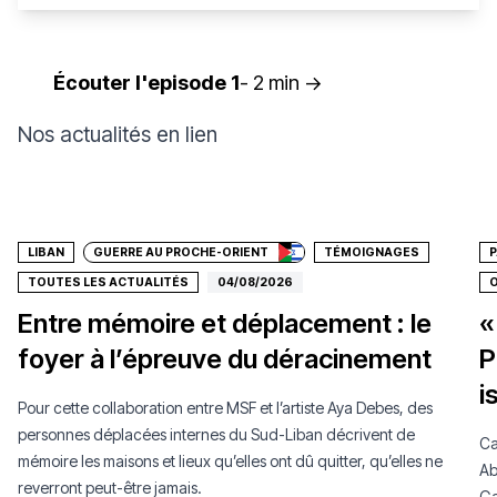
Écouter l'episode 1
- 2 min ->
Nos actualités en lien
Faire un don
LIBAN
GUERRE AU PROCHE-ORIENT
TÉMOIGNAGES
P
TOUTES LES ACTUALITÉS
04/08/2026
O
Entre mémoire et déplacement : le
«
foyer à l’épreuve du déracinement
P
i
Pour cette collaboration entre MSF et l’artiste Aya Debes, des
personnes déplacées internes du Sud-Liban décrivent de
Ca
mémoire les maisons et lieux qu’elles ont dû quitter, qu’elles ne
Ab
reverront peut-être jamais.
Ga