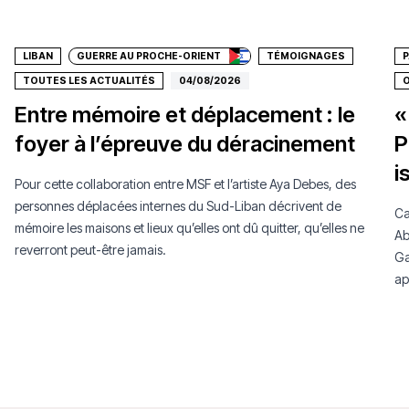
Faire un don
LIBAN
GUERRE AU PROCHE-ORIENT
TÉMOIGNAGES
P
TOUTES LES ACTUALITÉS
04/08/2026
O
Entre mémoire et déplacement : le
«
foyer à l’épreuve du déracinement
P
i
Pour cette collaboration entre MSF et l’artiste Aya Debes, des
personnes déplacées internes du Sud-Liban décrivent de
Ca
mémoire les maisons et lieux qu’elles ont dû quitter, qu’elles ne
Ab
reverront peut-être jamais.
Ga
ap