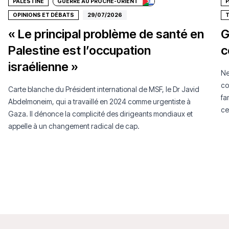
PALESTINE
GUERRE AU PROCHE-ORIENT
P
OPINIONS ET DÉBATS
29/07/2026
T
« Le principal problème de santé en
G
Palestine est l’occupation
c
israélienne »
Ne
co
Carte blanche du Président international de MSF, le Dr Javid
fa
Abdelmoneim, qui a travaillé en 2024 comme urgentiste à
ce
Gaza. Il dénonce la complicité des dirigeants mondiaux et
au
appelle à un changement radical de cap.