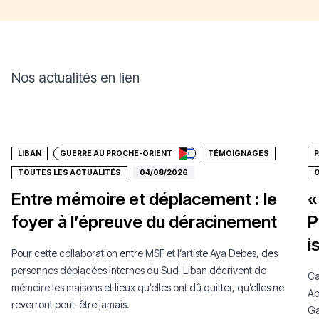
Nos actualités en lien
Faire un don
LIBAN
GUERRE AU PROCHE-ORIENT
TÉMOIGNAGES
P
TOUTES LES ACTUALITÉS
04/08/2026
O
Entre mémoire et déplacement : le
«
foyer à l’épreuve du déracinement
P
i
Pour cette collaboration entre MSF et l’artiste Aya Debes, des
personnes déplacées internes du Sud-Liban décrivent de
Ca
mémoire les maisons et lieux qu’elles ont dû quitter, qu’elles ne
Ab
reverront peut-être jamais.
Ga