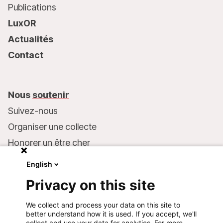
Publications
LuxOR
Actualités
Contact
Nous
soutenir
Suivez-nous
Organiser une collecte
Honorer un être cher
Inscrire MSF dans votre testament
English
Entreprises et philanthropie
Privacy on this site
Faire un don
We collect and process your data on this site to
Coordonnées bancaires :
better understand how it is used. If you accept, we'll
LU75 1111 0000 4848 0000
collect and use your data for analytics. For more