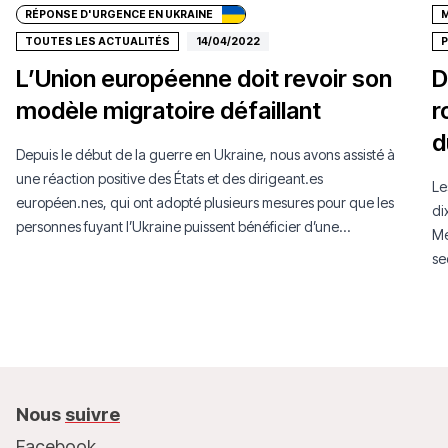
RÉPONSE D'URGENCE EN UKRAINE
M
TOUTES LES ACTUALITÉS
14/04/2022
L’Union européenne doit revoir son
D
modèle migratoire défaillant
r
d
Depuis le début de la guerre en Ukraine, nous avons assisté à
une réaction positive des États et des dirigeant.es
Le
européen.nes, qui ont adopté plusieurs mesures pour que les
di
personnes fuyant l’Ukraine puissent bénéficier d’une
Mé
assistance aux frontières, d’un passage sûr, d’un accès à la
se
santé, à l’école et au travail.
Nous
suivre
Facebook