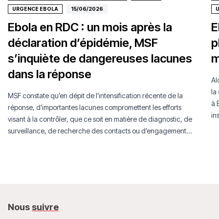
URGENCE EBOLA
15/06/2026
Ebola en RDC : un mois après la
E
déclaration d’épidémie, MSF
p
s’inquiète de dangereuses lacunes
m
dans la réponse
Al
la
MSF constate qu’en dépit de l’intensification récente de la
à 
réponse, d’importantes lacunes compromettent les efforts
in
visant à la contrôler, que ce soit en matière de diagnostic, de
surveillance, de recherche des contacts ou d’engagement
communautaire
Nous
suivre