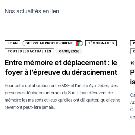
Nos actualités en lien
Faire un don
LIBAN
GUERRE AU PROCHE-ORIENT
TÉMOIGNAGES
P
TOUTES LES ACTUALITÉS
04/08/2026
O
Entre mémoire et déplacement : le
«
foyer à l’épreuve du déracinement
P
i
Pour cette collaboration entre MSF et l’artiste Aya Debes, des
personnes déplacées internes du Sud-Liban décrivent de
Ca
mémoire les maisons et lieux qu’elles ont dû quitter, qu’elles ne
Ab
reverront peut-être jamais.
Ga
ap