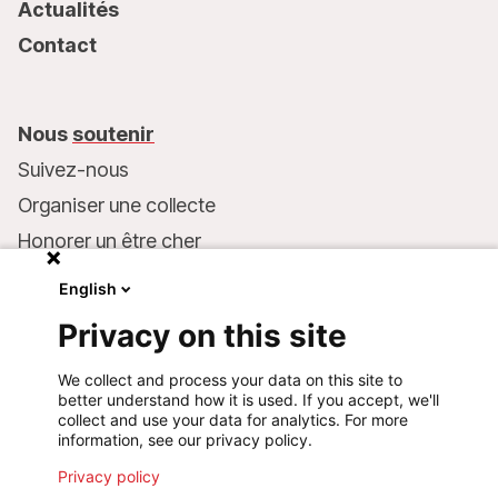
Actualités
Contact
Nous
soutenir
Suivez-nous
Organiser une collecte
Honorer un être cher
Inscrire MSF dans votre testament
English
Entreprises et philanthropie
Privacy on this site
Faire un don
We collect and process your data on this site to
Coordonnées bancaires :
better understand how it is used. If you accept, we'll
LU75 1111 0000 4848 0000
collect and use your data for analytics. For more
information, see our privacy policy.
Comportement responsable
Privacy policy