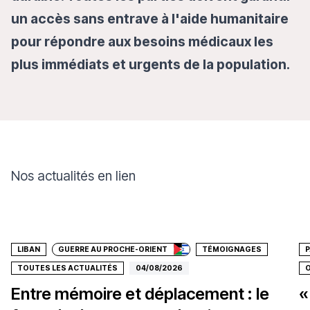
un accès sans entrave à l'aide humanitaire
pour répondre aux besoins médicaux les
plus immédiats et urgents de la population.
Nos actualités en lien
Faire un don
LIBAN
GUERRE AU PROCHE-ORIENT
TÉMOIGNAGES
P
TOUTES LES ACTUALITÉS
04/08/2026
O
Entre mémoire et déplacement : le
«