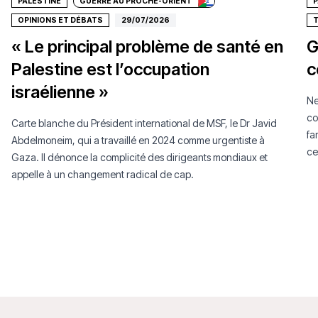
PALESTINE
GUERRE AU PROCHE-ORIENT
P
OPINIONS ET DÉBATS
29/07/2026
T
« Le principal problème de santé en
G
Palestine est l’occupation
c
israélienne »
Ne
co
Carte blanche du Président international de MSF, le Dr Javid
fa
Abdelmoneim, qui a travaillé en 2024 comme urgentiste à
ce
Gaza. Il dénonce la complicité des dirigeants mondiaux et
au
appelle à un changement radical de cap.