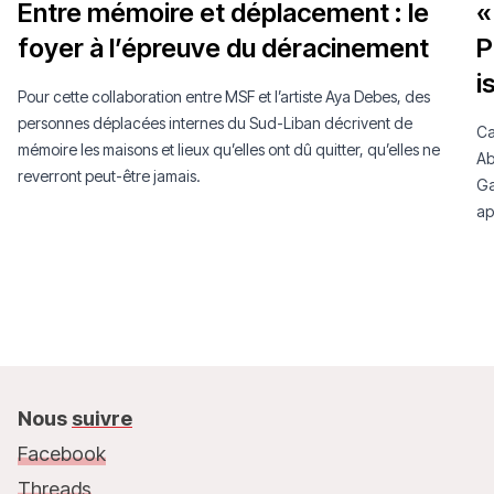
Entre mémoire et déplacement : le
«
foyer à l’épreuve du déracinement
P
i
Pour cette collaboration entre MSF et l’artiste Aya Debes, des
personnes déplacées internes du Sud-Liban décrivent de
Ca
mémoire les maisons et lieux qu’elles ont dû quitter, qu’elles ne
Ab
reverront peut-être jamais.
Ga
ap
Nous
suivre
Facebook
Threads