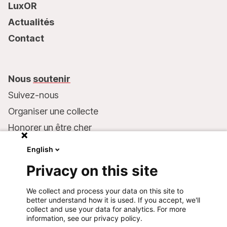
LuxOR
Actualités
Contact
Nous
soutenir
Suivez-nous
Organiser une collecte
Honorer un être cher
Inscrire MSF dans votre testament
English
Entreprises et philanthropie
Privacy on this site
Faire un don
We collect and process your data on this site to
Coordonnées bancaires :
better understand how it is used. If you accept, we'll
LU75 1111 0000 4848 0000
collect and use your data for analytics. For more
information, see our privacy policy.
Comportement responsable